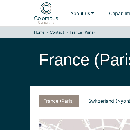
Skip
to
About us
Capabilit
content
Home
»
Contact
»
France (Paris)
France (Pari
France (Paris)
Switzerland (Nyon